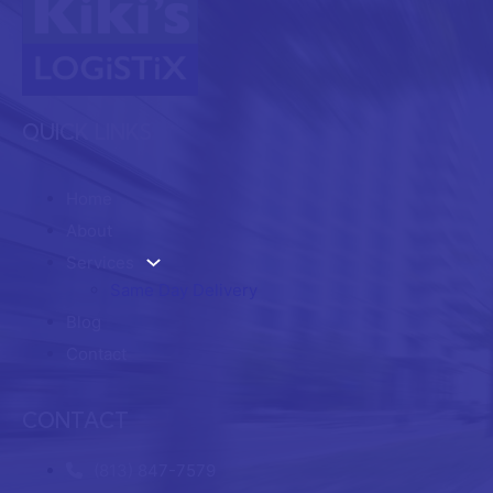
QUICK LINKS
Home
About
Services
Same Day Delivery
Blog
Contact
CONTACT
(813) 847-7579