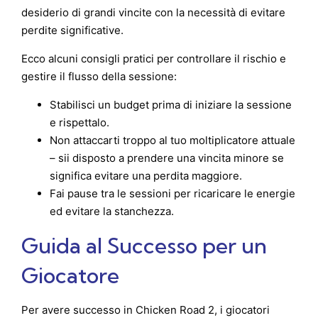
desiderio di grandi vincite con la necessità di evitare
perdite significative.
Ecco alcuni consigli pratici per controllare il rischio e
gestire il flusso della sessione:
Stabilisci un budget prima di iniziare la sessione
e rispettalo.
Non attaccarti troppo al tuo moltiplicatore attuale
– sii disposto a prendere una vincita minore se
significa evitare una perdita maggiore.
Fai pause tra le sessioni per ricaricare le energie
ed evitare la stanchezza.
Guida al Successo per un
Giocatore
Per avere successo in Chicken Road 2, i giocatori